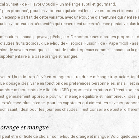
ical Sunset » de « Flavor Clouds », un mélange subtil et gourmand.
plus prononcé, pour les vapoteurs qui aiment les saveurs fortes et intenses. 
 exemple parfait de cette variante, avec une touche d’amertume qui vient rele
our les vapoteurs expérimentés qui recherchent une expérience gustative plus 
émentaires : ananas, goyave, pêche, etc. De nombreuses marques proposent d
’autres fruits tropicaux. Le e-liquide « Tropical Fusion » de « Vape’n’Roll » as
ion de saveurs exotiques. L’ajout de fruits tropicaux comme l’ananas ou la g
 supplémentaire à la base orange et mangue.
veurs. Un ratio trop élevé en orange peut rendre le mélange trop acide, tand
. Le dosage idéal varie en fonction des préférences personnelles, mais il est 
 nombreux fabricants de e-liquides CBD proposent des ratios différents pour 
st généralement apprécié pour un mélange équilibré et harmonieux, idéal 
expérience plus intense, pour les vapoteurs qui aiment les saveurs pronon
chissant, idéal pour les journées chaudes. Il est conseillé de tester différen
e orange et mangue
 peut être difficile de choisir son e-liquide orange et mangue. Voici quelques