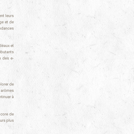
nt leurs
ge et de
endances
déaux et
ébutants
n des e-
lorer de
x arômes
tinuer à
ncore de
urs plus