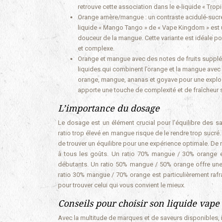
retrouve cette association dans le e-liquide « Trop
Orange amère/mangue : un contraste acidulé-sucré 
liquide « Mango Tango » de « Vape Kingdom » est un
douceur de la mangue. Cette variante est idéale p
et complexe.
Orange et mangue avec des notes de fruits suppl
liquides qui combinent l’orange et la mangue avec d
orange, mangue, ananas et goyave pour une explos
apporte une touche de complexité et de fraîcheur
L’importance du dosage
Le dosage est un élément crucial pour l’équilibre des sa
ratio trop élevé en mangue risque de le rendre trop sucré
de trouver un équilibre pour une expérience optimale. De
à tous les goûts. Un ratio 70% mangue / 30% orange e
débutants. Un ratio 50% mangue / 50% orange offre une 
ratio 30% mangue / 70% orange est particulièrement rafraî
pour trouver celui qui vous convient le mieux.
Conseils pour choisir son liquide vap
Avec la multitude de marques et de saveurs disponibles, il