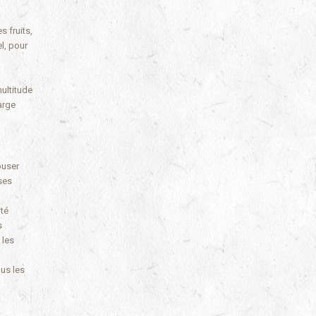
s fruits,
l, pour
ultitude
arge
buser
 ses
ité
s
 les
ous les