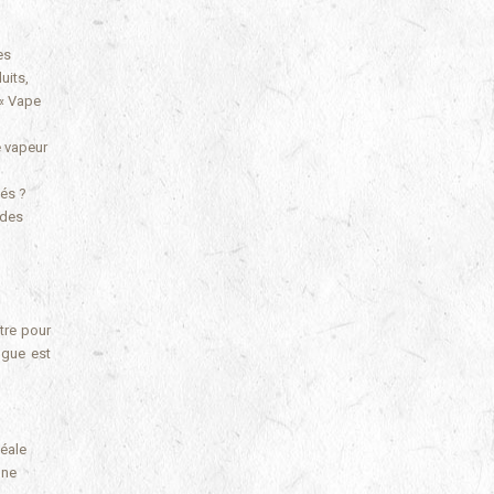
es
uits,
 « Vape
e vapeur
lés ?
 des
tre pour
ngue est
déale
une