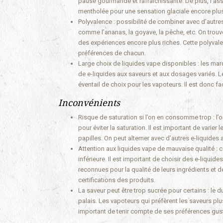
pause gourmande et rafraîchissante. De plus, l’as
mentholée pour une sensation glaciale encore plus
Polyvalence : possibilité de combiner avec d’autre
comme l’ananas, la goyave, la pêche, etc. On tro
des expériences encore plus riches. Cette polyval
préférences de chacun.
Large choix de liquides vape disponibles : les m
de e-liquides aux saveurs et aux dosages variés. L
éventail de choix pour les vapoteurs. Il est donc f
Inconvénients
Risque de saturation si l’on en consomme trop : l’
pour éviter la saturation. Il est important de varier
papilles. On peut alterner avec d’autres e-liquides
Attention aux liquides vape de mauvaise qualité : c
inférieure. Il est important de choisir des e-liqui
reconnues pour la qualité de leurs ingrédients et 
certifications des produits.
La saveur peut être trop sucrée pour certains : le 
palais. Les vapoteurs qui préfèrent les saveurs pl
important de tenir compte de ses préférences gust