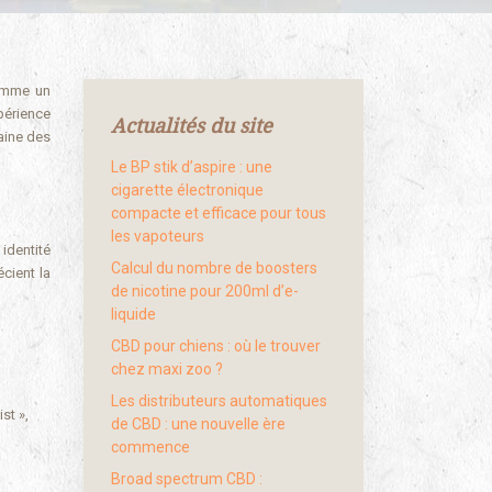
comme un
périence
Actualités du site
aine des
Le BP stik d’aspire : une
cigarette électronique
compacte et efficace pour tous
les vapoteurs
identité
Calcul du nombre de boosters
cient la
de nicotine pour 200ml d’e-
liquide
CBD pour chiens : où le trouver
chez maxi zoo ?
Les distributeurs automatiques
st »,
de CBD : une nouvelle ère
commence
Broad spectrum CBD :