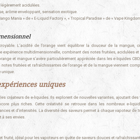
s légèrement acidulées.
use, arôme enveloppant, sensation exotique.
ngo Mania » de « E-Liquid Factory », « Tropical Paradise » de « Vape Kingdom
dimensionnel
oyable. L’acidité de l’orange vient équilibrer la douceur de la mangue, c
 une expérience multidimensionnelle, combinant des notes fruitées, acidulées e
n orange et mangue s’avère particulièrement appréciée dans les e-liquides CBD,
notes fruitées et rafraîchissantes de l’orange et de la mangue viennent compl
e unique.
expériences uniques
les créateurs de e-liquides. Ils explorent de nouvelles variantes, ajoutant de
ore plus riches. Cette créativité se retrouve dans les nombreux e-liqu
uances et d’intensités. La diversité des saveurs permet à chaque vapoteur de t
 à ses envies.
fruité, idéal pour les vapoteurs en quête de saveurs douces et rafraîchissan