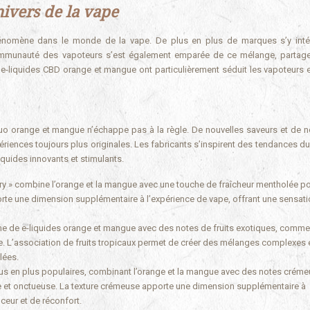
nivers de la vape
énomène dans le monde de la vape. De plus en plus de marques s’y inté
communauté des vapoteurs s’est également emparée de ce mélange, partag
s e-liquides CBD orange et mangue ont particulièrement séduit les vapoteurs 
 duo orange et mangue n’échappe pas à la règle. De nouvelles saveurs et de n
riences toujours plus originales. Les fabricants s’inspirent des tendances d
uides innovants et stimulants.
ry » combine l’orange et la mangue avec une touche de fraîcheur mentholée p
orte une dimension supplémentaire à l’expérience de vape, offrant une sensat
de e-liquides orange et mangue avec des notes de fruits exotiques, comme l
se. L’association de fruits tropicaux permet de créer des mélanges complexes 
lées.
us en plus populaires, combinant l’orange et la mangue avec des notes crém
e et onctueuse. La texture crémeuse apporte une dimension supplémentaire à
ceur et de réconfort.