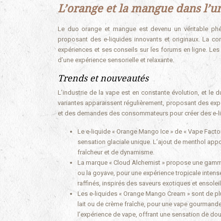
L’orange et la mangue dans l’u
Le duo orange et mangue est devenu un véritable ph
proposant des e-liquides innovants et originaux. La 
expériences et ses conseils sur les forums en ligne. Le
d’une expérience sensorielle et relaxante.
Trends et nouveautés
L’industrie de la vape est en constante évolution, et le
variantes apparaissent régulièrement, proposant des expé
et des demandes des consommateurs pour créer des e-liq
Le e-liquide « Orange Mango Ice » de « Vape Facto
sensation glaciale unique. L’ajout de menthol app
fraîcheur et de dynamisme.
La marque « Cloud Alchemist » propose une gamme 
ou la goyave, pour une expérience tropicale inten
raffinés, inspirés des saveurs exotiques et ensoleil
Les e-liquides « Orange Mango Cream » sont de pl
lait ou de crème fraîche, pour une vape gourmand
l’expérience de vape, offrant une sensation de dou