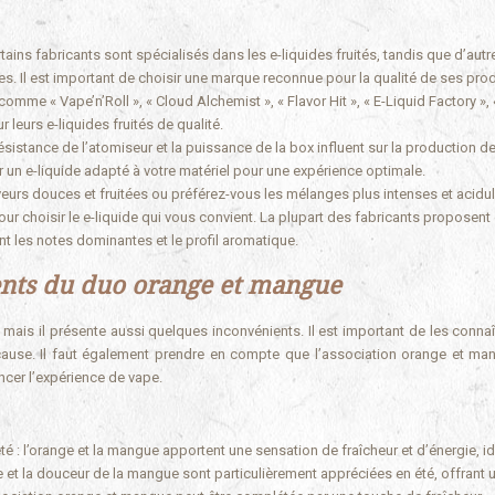
tains fabricants sont spécialisés dans les e-liquides fruités, tandis que d’autr
. Il est important de choisir une marque reconnue pour la qualité de ses prod
me « Vape’n’Roll », « Cloud Alchemist », « Flavor Hit », « E-Liquid Factory »,
leurs e-liquides fruités de qualité.
ésistance de l’atomiseur et la puissance de la box influent sur la production d
sir un e-liquide adapté à votre matériel pour une expérience optimale.
eurs douces et fruitées ou préférez-vous les mélanges plus intenses et acidu
r choisir le e-liquide qui vous convient. La plupart des fabricants proposent
ant les notes dominantes et le profil aromatique.
ients du duo orange et mangue
is il présente aussi quelques inconvénients. Il est important de les connaî
cause. Il faut également prendre en compte que l’association orange et ma
ncer l’expérience de vape.
été : l’orange et la mangue apportent une sensation de fraîcheur et d’énergie, i
e et la douceur de la mangue sont particulièrement appréciées en été, offrant 