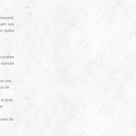
ressent,
eant ses
en quête
ouvelles
u marché
our une
ion de
e litchi
et
euses de