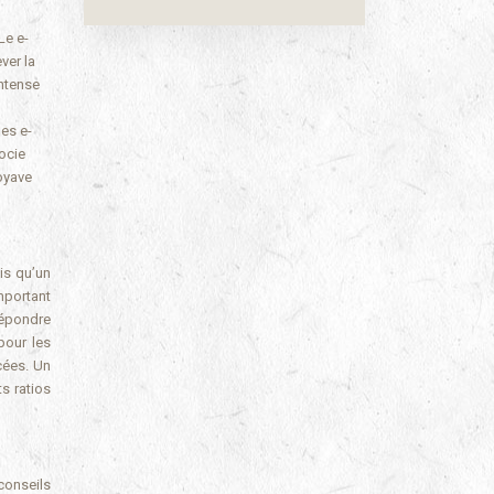
Le e-
ver la
intense
es e-
socie
oyave
is qu’un
important
répondre
pour les
cées. Un
ts ratios
 conseils