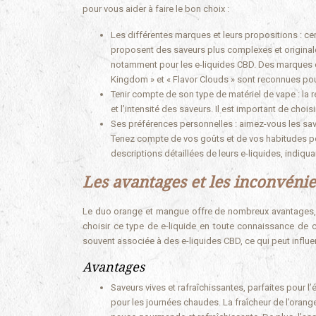
pour vous aider à faire le bon choix :
Les différentes marques et leurs propositions : cer
proposent des saveurs plus complexes et originales
notamment pour les e-liquides CBD. Des marques com
Kingdom » et « Flavor Clouds » sont reconnues pour 
Tenir compte de son type de matériel de vape : la r
et l’intensité des saveurs. Il est important de choi
Ses préférences personnelles : aimez-vous les sav
Tenez compte de vos goûts et de vos habitudes pou
descriptions détaillées de leurs e-liquides, indiqu
Les avantages et les inconvén
Le duo orange et mangue offre de nombreux avantages, ma
choisir ce type de e-liquide en toute connaissance de 
souvent associée à des e-liquides CBD, ce qui peut influe
Avantages
Saveurs vives et rafraîchissantes, parfaites pour l’
pour les journées chaudes. La fraîcheur de l’orang