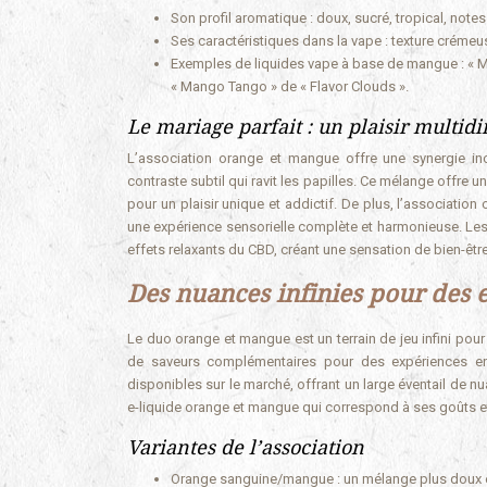
Son profil aromatique : doux, sucré, tropical, note
Ses caractéristiques dans la vape : texture créme
Exemples de liquides vape à base de mangue : « Ma
« Mango Tango » de « Flavor Clouds ».
Le mariage parfait : un plaisir multi
L’association orange et mangue offre une synergie incr
contraste subtil qui ravit les papilles. Ce mélange offre
pour un plaisir unique et addictif. De plus, l’associatio
une expérience sensorielle complète et harmonieuse. Les 
effets relaxants du CBD, créant une sensation de bien-êtr
Des nuances infinies pour des 
Le duo orange et mangue est un terrain de jeu infini pour 
de saveurs complémentaires pour des expériences enc
disponibles sur le marché, offrant un large éventail de n
e-liquide orange et mangue qui correspond à ses goûts et
Variantes de l’association
Orange sanguine/mangue : un mélange plus doux et 