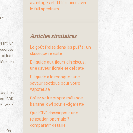
avantages et différences avec
le full spectrum
 »,
Articles similaires
réant un
Le goût fraise dans les puffs : un
t sucrées
classique revisité
 offrant
éter les
E-liquide aux fleurs d’hibiscus :
une saveur florale et délicate
E-liquide à la mangue : une
saveur exotique pour votre
vapoteuse
s touches
Créez votre propre mélange
ides CBD
banane-kiwi pour e-cigarette
rouver le
Quel CBD choisir pour une
relaxation optimale ?
comparatif détaillé
tes. On