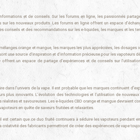
nformations et de conseils. Sur les forums en ligne, les passionnés partage
vis sur les nouveaux produits. Les forums en ligne offrent un espace d’échan
es conseils et des recommandations sur les e-liquides, les marques et les t
s mélanges orange et mangue, les marques les plus appréciées, les dosages i
ont une source d’inspiration et d’information précieuse pour les vapoteurs d
ffrent un espace de partage d’expériences et de conseils sur l’utilisatio
dans l’univers de la vape. Il est probable que les marques continuent d’exp
urs plus innovants. L’évolution des technologies et l’utilisation de nouveau
 réalistes et savoureuses. Les e-liquides CBD orange et mangue devraient con
 vapoteurs en quête de saveurs fruitées et relaxantes.
il est certain que ce duo fruité continuera à séduire les vapoteurs pendant e
créativité des fabricants permettront de créer des expériences de vape toujo