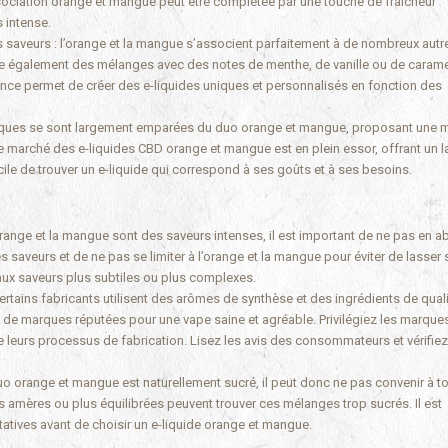
sociation orange et mangue peut être complétée par une touche de fraîcheur
 intense.
s saveurs : l’orange et la mangue s’associent parfaitement à de nombreux autre
uve également des mélanges avec des notes de menthe, de vanille ou de carame
ence permet de créer des e-liquides uniques et personnalisés en fonction des
arques se sont largement emparées du duo orange et mangue, proposant une m
e marché des e-liquides CBD orange et mangue est en plein essor, offrant un l
acile de trouver un e-liquide qui correspond à ses goûts et à ses besoins.
orange et la mangue sont des saveurs intenses, il est important de ne pas en a
 les saveurs et de ne pas se limiter à l’orange et la mangue pour éviter de lasser
 aux saveurs plus subtiles ou plus complexes.
ertains fabricants utilisent des arômes de synthèse et des ingrédients de qual
des de marques réputées pour une vape saine et agréable. Privilégiez les marque
de leurs processus de fabrication. Lisez les avis des consommateurs et vérifiez
duo orange et mangue est naturellement sucré, il peut donc ne pas convenir à t
us amères ou plus équilibrées peuvent trouver ces mélanges trop sucrés. Il est
atives avant de choisir un e-liquide orange et mangue.