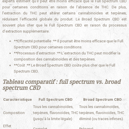
experts estiment qu’il peut être moins efficace que le Full Spectrum CBD
pour certaines conditions en raison de l’absence de THC. De plus,
l’extraction du THC peut altérer certains cannabinoïdes et terpènes,
réduisant l’efficacité globale du produit. Le Broad Spectrum CBD est
souvent plus cher que le Full Spectrum CBD en raison du processus
d’extraction supplémentaire.
**Efficacité potentielle :** Il pourrait être moins efficace que le Full
Spectrum CBD pour certaines conditions.
**Processus d’extraction :** L’extraction du THC peut modifier la
composition des cannabinoïdes et des terpènes.
**Coût :** Le Broad Spectrum CBD coûte plus cher que le Full
Spectrum CBD.
Tableau comparatif : full spectrum vs. broad
spectrum CBD
Caractéristique
Full Spectrum CBD
Broad Spectrum CBD
Tous les cannabinoïdes,
Tous les cannabinoïdes,
Composition
terpènes, flavonoïdes, THC
terpènes, flavonoïdes, THC
(jusqu’à la limite légale)
éliminé (ou traces infimes)
Effet
Complet
Préservé