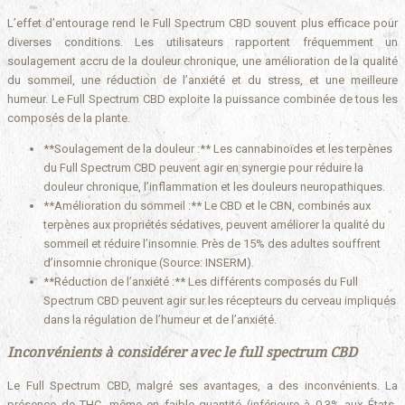
L’effet d’entourage rend le Full Spectrum CBD souvent plus efficace pour
diverses conditions. Les utilisateurs rapportent fréquemment un
soulagement accru de la douleur chronique, une amélioration de la qualité
du sommeil, une réduction de l’anxiété et du stress, et une meilleure
humeur. Le Full Spectrum CBD exploite la puissance combinée de tous les
composés de la plante.
**Soulagement de la douleur :** Les cannabinoïdes et les terpènes
du Full Spectrum CBD peuvent agir en synergie pour réduire la
douleur chronique, l’inflammation et les douleurs neuropathiques.
**Amélioration du sommeil :** Le CBD et le CBN, combinés aux
terpènes aux propriétés sédatives, peuvent améliorer la qualité du
sommeil et réduire l’insomnie. Près de 15% des adultes souffrent
d’insomnie chronique (Source: INSERM).
**Réduction de l’anxiété :** Les différents composés du Full
Spectrum CBD peuvent agir sur les récepteurs du cerveau impliqués
dans la régulation de l’humeur et de l’anxiété.
Inconvénients à considérer avec le full spectrum CBD
Le Full Spectrum CBD, malgré ses avantages, a des inconvénients. La
présence de THC, même en faible quantité (inférieure à 0,3% aux États-