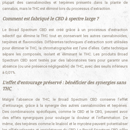
plupart des cannabinoïdes et terpènes présents dans la plante de
cannabis, mais le THC est éliminé lors du processus d’extraction.
Comment est fabriqué le CBD à spectre large ?
Le Broad Spectrum CBD est créé grâce à un processus d’extraction
sélectif qui élimine le THC tout en conservant les autres cannabinoïdes,
terpènes et flavonoïdes. Différentes techniques d’extraction sont utilisées
pour éliminer le THC, la chromatographie est l’une d’elles. Cette technique
sépare les composés, isolant et éliminant le THC. Les produits Broad
Spectrum CBD sont testés par des laboratoires tiers pour garantir une
absence (ou une présence négligeable) de THC, avec des seuils inférieurs
à 0,01%.
L’effet d’entourage préservé : bénéficier des synergies sans
THC
Malgré l’absence de THC, le Broad Spectrum CBD conserve l’effet
d’entourage, grâce à la synergie des autres cannabinoïdes et terpènes.
Des combinaisons spécifiques, comme le CBD et le CBG, peuvent avoir
des effets synergiques pour soulager la douleur et l’inflammation. De
même, des terpènes comme le linalool et le myrcène peuvent potentialiser
les effets relaxants et anxiolytiques du CBD. Le Broad Spectrum CBD offre