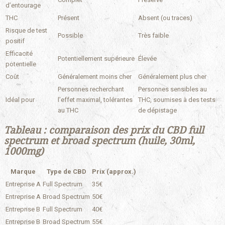
d’entourage
THC
Présent
Absent (ou traces)
Risque de test
Possible
Très faible
positif
Efficacité
Potentiellement supérieure
Élevée
potentielle
Coût
Généralement moins cher
Généralement plus cher
Personnes recherchant
Personnes sensibles au
Idéal pour
l’effet maximal, tolérantes
THC, soumises à des tests
au THC
de dépistage
Tableau : comparaison des prix du CBD full
spectrum et broad spectrum (huile, 30ml,
1000mg)
Marque
Type de CBD
Prix (approx.)
Entreprise A
Full Spectrum
35€
Entreprise A
Broad Spectrum
50€
Entreprise B
Full Spectrum
40€
Entreprise B
Broad Spectrum
55€