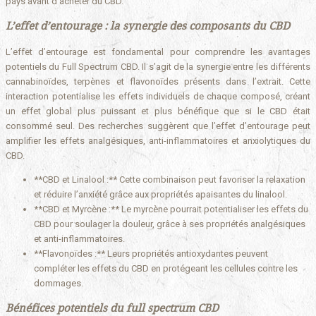
pays avant d’acheter du CBD.
L’effet d’entourage : la synergie des composants du CBD
L’effet d’entourage est fondamental pour comprendre les avantages
potentiels du Full Spectrum CBD. Il s’agit de la synergie entre les différents
cannabinoïdes, terpènes et flavonoïdes présents dans l’extrait. Cette
interaction potentialise les effets individuels de chaque composé, créant
un effet global plus puissant et plus bénéfique que si le CBD était
consommé seul. Des recherches suggèrent que l’effet d’entourage peut
amplifier les effets analgésiques, anti-inflammatoires et anxiolytiques du
CBD.
**CBD et Linalool :** Cette combinaison peut favoriser la relaxation
et réduire l’anxiété grâce aux propriétés apaisantes du linalool.
**CBD et Myrcène :** Le myrcène pourrait potentialiser les effets du
CBD pour soulager la douleur, grâce à ses propriétés analgésiques
et anti-inflammatoires.
**Flavonoïdes :** Leurs propriétés antioxydantes peuvent
compléter les effets du CBD en protégeant les cellules contre les
dommages.
Bénéfices potentiels du full spectrum CBD