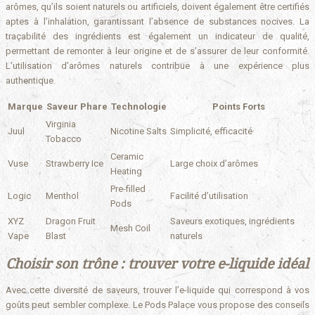
arômes, qu’ils soient naturels ou artificiels, doivent également être certifiés
aptes à l’inhalation, garantissant l’absence de substances nocives. La
traçabilité des ingrédients est également un indicateur de qualité,
permettant de remonter à leur origine et de s’assurer de leur conformité.
L’utilisation d’arômes naturels contribue à une expérience plus
authentique.
Marque
Saveur Phare
Technologie
Points Forts
Virginia
Juul
Nicotine Salts
Simplicité, efficacité
Tobacco
Ceramic
Vuse
Strawberry Ice
Large choix d’arômes
Heating
Pre-filled
Logic
Menthol
Facilité d’utilisation
Pods
XYZ
Dragon Fruit
Saveurs exotiques, ingrédients
Mesh Coil
Vape
Blast
naturels
Choisir son trône : trouver votre e-liquide idéal
Avec cette diversité de saveurs, trouver l’e-liquide qui correspond à vos
goûts peut sembler complexe. Le Pods Palace vous propose des conseils