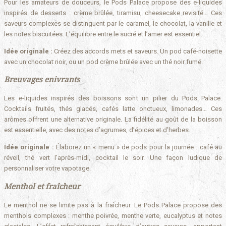
Pour les amateurs de douceurs, le Pods Palace propose des e-liquides
inspirés de desserts : crème brûlée, tiramisu, cheesecake revisité… Ces
saveurs complexes se distinguent par le caramel, le chocolat, la vanille et
les notes biscuitées. L’équilibre entre le sucré et l’amer est essentiel.
Idée originale :
Créez des accords mets et saveurs. Un pod café-noisette
avec un chocolat noir, ou un pod crème brûlée avec un thé noir fumé.
Breuvages enivrants
Les e-liquides inspirés des boissons sont un pilier du Pods Palace.
Cocktails fruités, thés glacés, cafés latte onctueux, limonades… Ces
arômes offrent une alternative originale. La fidélité au goût de la boisson
est essentielle, avec des notes d’agrumes, d’épices et d’herbes.
Idée originale :
Élaborez un « menu » de pods pour la journée : café au
réveil, thé vert l’après-midi, cocktail le soir. Une façon ludique de
personnaliser votre vapotage.
Menthol et fraîcheur
Le menthol ne se limite pas à la fraîcheur. Le Pods Palace propose des
menthols complexes : menthe poivrée, menthe verte, eucalyptus et notes