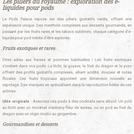
Les piliers du royaume : exploration des e-
liquides pour pods
Le Pods Palace repose sur des piliers gustatifs variés, offrant une
expérience unique. Des menthols complexes aux desserts gourmands, en
passant par les fruits rares et les tabacs sublimés, chaque catégorie d’e-
liquide pour pod mérite d’être explorée.
Fruits exotiques et rares
Dites adieu aux fraises et pommes habituelles ! Les fruits exotiques
s’invitent dans vos pods. Le litchi, la goyave, le fruit du dragon et le yuzu
offrent des profils gustatifs complexes, alliant acidité, douceur et notes
florales. Ces fruits tropicaux apportent une dimension nouvelle au
vapotage. Des marques se spécialisent dans la reproduction fidèle de ces
arômes.
Idée originale :
Associez ces pods à des cocktails sans alcool. Un pod
au litchi avec un mocktail cranberry-fleur de sureau, ou un pod au fruit du
dragon avec un virgin mojito au gingembre.
Gourmandises et desserts