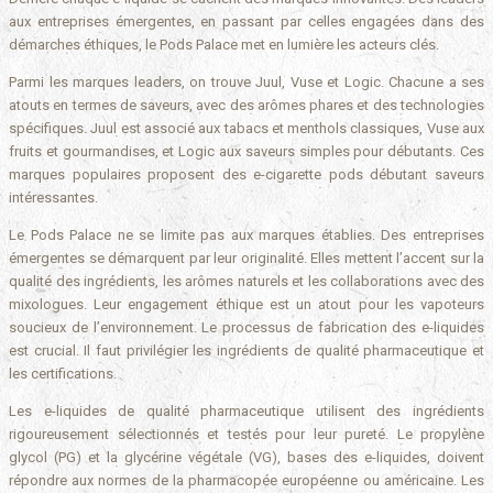
aux entreprises émergentes, en passant par celles engagées dans des
démarches éthiques, le Pods Palace met en lumière les acteurs clés.
Parmi les marques leaders, on trouve Juul, Vuse et Logic. Chacune a ses
atouts en termes de saveurs, avec des arômes phares et des technologies
spécifiques. Juul est associé aux tabacs et menthols classiques, Vuse aux
fruits et gourmandises, et Logic aux saveurs simples pour débutants. Ces
marques populaires proposent des e-cigarette pods débutant saveurs
intéressantes.
Le Pods Palace ne se limite pas aux marques établies. Des entreprises
émergentes se démarquent par leur originalité. Elles mettent l’accent sur la
qualité des ingrédients, les arômes naturels et les collaborations avec des
mixologues. Leur engagement éthique est un atout pour les vapoteurs
soucieux de l’environnement. Le processus de fabrication des e-liquides
est crucial. Il faut privilégier les ingrédients de qualité pharmaceutique et
les certifications.
Les e-liquides de qualité pharmaceutique utilisent des ingrédients
rigoureusement sélectionnés et testés pour leur pureté. Le propylène
glycol (PG) et la glycérine végétale (VG), bases des e-liquides, doivent
répondre aux normes de la pharmacopée européenne ou américaine. Les