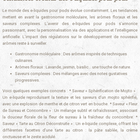
Le monde des e-liquides pour pods évolue constamment. Les tendances
mettent en avant la gastronomie moléculaire, les arômes floraux et les
saveurs complexes. L’avenir des e-liquides pour pods s’annonce
passionnant, avec la personnalisation via des applications et l’intelligence
artificielle. L’impact des régulations sur le développement de nouveaux
arômes reste à surveiller.
Gastronomie moléculaire : Des arômes inspirés de techniques
culinaires.
Arômes floraux : Lavande, jasmin, basilic… une touche de nature.
Saveurs complexes : Des mélanges avec des notes gustatives
progressives.
Voici quelques exemples concrets : * Saveur « Sphérification de Mojito » :
Un e-liquide reproduisant la texture et les saveurs d’un mojito sphérifié,
avec une explosion de menthe et de citron vert en bouche. * Saveur « Fleur
de Sureau et Concombre » : Un mélange subtil et rafraîchissant, associant
la douceur florale de la fleur de sureau à la fraîcheur du concombre. *
Saveur « Tarte au Citron Déconstruite » : Un e-liquide complexe, offrant les
différentes facettes d’une tarte au citron : la pâte sablée, la crème
onctueuse et le zeste acidulé.