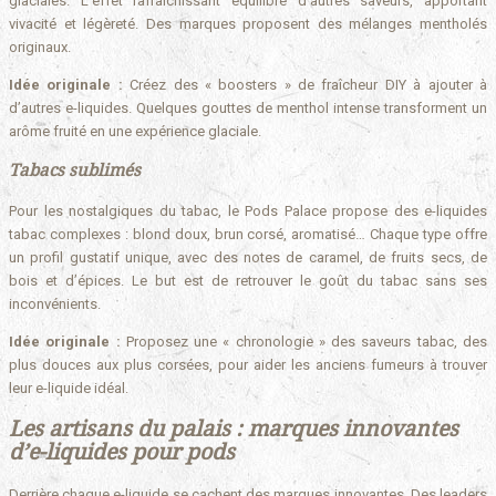
glaciales. L’effet rafraîchissant équilibre d’autres saveurs, apportant
vivacité et légèreté. Des marques proposent des mélanges mentholés
originaux.
Idée originale :
Créez des « boosters » de fraîcheur DIY à ajouter à
d’autres e-liquides. Quelques gouttes de menthol intense transforment un
arôme fruité en une expérience glaciale.
Tabacs sublimés
Pour les nostalgiques du tabac, le Pods Palace propose des e-liquides
tabac complexes : blond doux, brun corsé, aromatisé… Chaque type offre
un profil gustatif unique, avec des notes de caramel, de fruits secs, de
bois et d’épices. Le but est de retrouver le goût du tabac sans ses
inconvénients.
Idée originale :
Proposez une « chronologie » des saveurs tabac, des
plus douces aux plus corsées, pour aider les anciens fumeurs à trouver
leur e-liquide idéal.
Les artisans du palais : marques innovantes
d’e-liquides pour pods
Derrière chaque e-liquide se cachent des marques innovantes. Des leaders