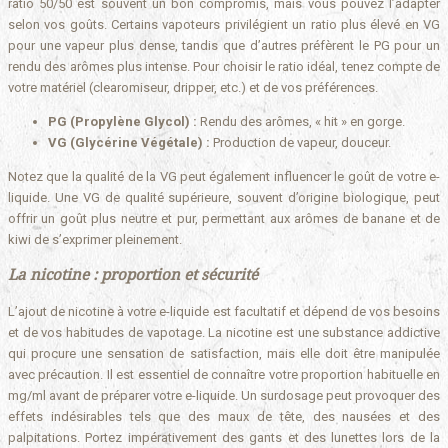
ratio 50/50 est souvent un bon compromis, mais vous pouvez l’adapter
selon vos goûts. Certains vapoteurs privilégient un ratio plus élevé en VG
pour une vapeur plus dense, tandis que d’autres préfèrent le PG pour un
rendu des arômes plus intense. Pour choisir le ratio idéal, tenez compte de
votre matériel (clearomiseur, dripper, etc.) et de vos préférences.
PG (Propylène Glycol) :
Rendu des arômes, « hit » en gorge.
VG (Glycérine Végétale) :
Production de vapeur, douceur.
Notez que la qualité de la VG peut également influencer le goût de votre e-
liquide. Une VG de qualité supérieure, souvent d’origine biologique, peut
offrir un goût plus neutre et pur, permettant aux arômes de banane et de
kiwi de s’exprimer pleinement.
La nicotine : proportion et sécurité
L’ajout de nicotine à votre e-liquide est facultatif et dépend de vos besoins
et de vos habitudes de vapotage. La nicotine est une substance addictive
qui procure une sensation de satisfaction, mais elle doit être manipulée
avec précaution. Il est essentiel de connaître votre proportion habituelle en
mg/ml avant de préparer votre e-liquide. Un surdosage peut provoquer des
effets indésirables tels que des maux de tête, des nausées et des
palpitations. Portez impérativement des gants et des lunettes lors de la