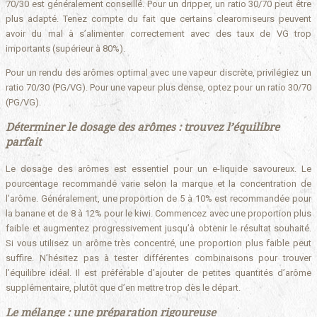
70/30 est généralement conseillé. Pour un dripper, un ratio 30/70 peut être
plus adapté. Tenez compte du fait que certains clearomiseurs peuvent
avoir du mal à s’alimenter correctement avec des taux de VG trop
importants (supérieur à 80%).
Pour un rendu des arômes optimal avec une vapeur discrète, privilégiez un
ratio 70/30 (PG/VG). Pour une vapeur plus dense, optez pour un ratio 30/70
(PG/VG).
Déterminer le dosage des arômes : trouvez l’équilibre
parfait
Le dosage des arômes est essentiel pour un e-liquide savoureux. Le
pourcentage recommandé varie selon la marque et la concentration de
l’arôme. Généralement, une proportion de 5 à 10% est recommandée pour
la banane et de 8 à 12% pour le kiwi. Commencez avec une proportion plus
faible et augmentez progressivement jusqu’à obtenir le résultat souhaité.
Si vous utilisez un arôme très concentré, une proportion plus faible peut
suffire. N’hésitez pas à tester différentes combinaisons pour trouver
l’équilibre idéal. Il est préférable d’ajouter de petites quantités d’arôme
supplémentaire, plutôt que d’en mettre trop dès le départ.
Le mélange : une préparation rigoureuse