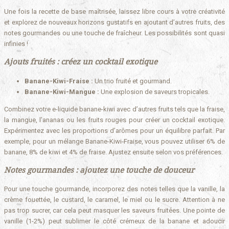
Une fois la recette de base maîtrisée, laissez libre cours à votre créativité
et explorez de nouveaux horizons gustatifs en ajoutant d’autres fruits, des
notes gourmandes ou une touche de fraîcheur. Les possibilités sont quasi
infinies !
Ajouts fruités : créez un cocktail exotique
Banane-Kiwi-Fraise :
Un trio fruité et gourmand.
Banane-Kiwi-Mangue :
Une explosion de saveurs tropicales.
Combinez votre e-liquide banane-kiwi avec d’autres fruits tels que la fraise,
la mangue, l’ananas ou les fruits rouges pour créer un cocktail exotique.
Expérimentez avec les proportions d’arômes pour un équilibre parfait. Par
exemple, pour un mélange Banane-Kiwi-Fraise, vous pouvez utiliser 6% de
banane, 8% de kiwi et 4% de fraise. Ajustez ensuite selon vos préférences.
Notes gourmandes : ajoutez une touche de douceur
Pour une touche gourmande, incorporez des notes telles que la vanille, la
crème fouettée, le custard, le caramel, le miel ou le sucre. Attention à ne
pas trop sucrer, car cela peut masquer les saveurs fruitées. Une pointe de
vanille (1-2%) peut sublimer le côté crémeux de la banane et adoucir