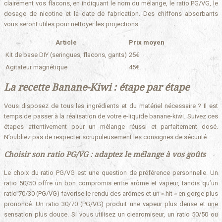
clairement vos flacons, en indiquant le nom du mélange, le ratio PG/VG, le
dosage de nicotine et la date de fabrication. Des chiffons absorbants
vous seront utiles pour nettoyer les projections.
Article
Prix moyen
Kit de base DIY (seringues, flacons, gants)
25€
Agitateur magnétique
45€
La recette Banane-Kiwi : étape par étape
Vous disposez de tous les ingrédients et du matériel nécessaire ? Il est
temps de passer à la réalisation de votre e-liquide banane-kiwi. Suivez ces
étapes attentivement pour un mélange réussi et parfaitement dosé.
N’oubliez pas de respecter scrupuleusement les consignes de sécurité.
Choisir son ratio PG/VG : adaptez le mélange à vos goûts
Le choix du ratio PG/VG est une question de préférence personnelle. Un
ratio 50/50 offre un bon compromis entre arôme et vapeur, tandis qu’un
ratio 70/30 (PG/VG) favorise le rendu des arômes et un « hit » en gorge plus
prononcé. Un ratio 30/70 (PG/VG) produit une vapeur plus dense et une
sensation plus douce. Si vous utilisez un clearomiseur, un ratio 50/50 ou