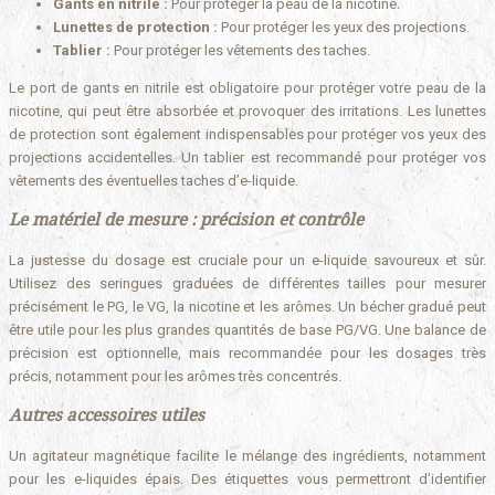
Gants en nitrile :
Pour protéger la peau de la nicotine.
Lunettes de protection :
Pour protéger les yeux des projections.
Tablier :
Pour protéger les vêtements des taches.
Le port de gants en nitrile est obligatoire pour protéger votre peau de la
nicotine, qui peut être absorbée et provoquer des irritations. Les lunettes
de protection sont également indispensables pour protéger vos yeux des
projections accidentelles. Un tablier est recommandé pour protéger vos
vêtements des éventuelles taches d’e-liquide.
Le matériel de mesure : précision et contrôle
La justesse du dosage est cruciale pour un e-liquide savoureux et sûr.
Utilisez des seringues graduées de différentes tailles pour mesurer
précisément le PG, le VG, la nicotine et les arômes. Un bécher gradué peut
être utile pour les plus grandes quantités de base PG/VG. Une balance de
précision est optionnelle, mais recommandée pour les dosages très
précis, notamment pour les arômes très concentrés.
Autres accessoires utiles
Un agitateur magnétique facilite le mélange des ingrédients, notamment
pour les e-liquides épais. Des étiquettes vous permettront d’identifier