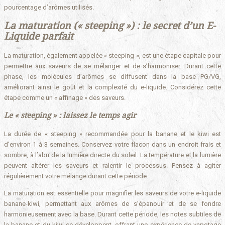
pourcentage d’arômes utilisés.
La maturation (« steeping ») : le secret d’un E-
Liquide parfait
La maturation, également appelée « steeping », est une étape capitale pour
permettre aux saveurs de se mélanger et de s’harmoniser. Durant cette
phase, les molécules d’arômes se diffusent dans la base PG/VG,
améliorant ainsi le goût et la complexité du e-liquide. Considérez cette
étape comme un « affinage » des saveurs.
Le « steeping » : laissez le temps agir
La durée de « steeping » recommandée pour la banane et le kiwi est
d’environ 1 à 3 semaines. Conservez votre flacon dans un endroit frais et
sombre, à l’abri de la lumière directe du soleil. La température et la lumière
peuvent altérer les saveurs et ralentir le processus. Pensez à agiter
régulièrement votre mélange durant cette période.
La maturation est essentielle pour magnifier les saveurs de votre e-liquide
banane-kiwi, permettant aux arômes de s’épanouir et de se fondre
harmonieusement avec la base. Durant cette période, les notes subtiles de
la banane et du kiwi se développent, offrant une expérience de vapotage