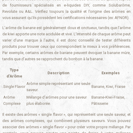
de fournisseurs spécialisés en e-liquides DIY, comme Solubarôme,
Revolute ou A&L. Vérifiez toujours la qualité et l’origine des arômes en
vous assurant qu’ils possèdent les certifications nécessaires (ex: AFNOR).
L’arôme de banane est généralement doux et onctueux, tandis que l’arôme
de kiwi apporte une note acidulée et vive. L’intensité de chaque arôme peut
varier d’une marque à l’autre, il est donc conseillé de tester différents
produits pour trouver ceux qui correspondent le mieux à vos préférences.
Par exemple, certains arômes de banane peuvent évoquer la banane mûre,
tandis que d’autres se rapprochent du bonbon à la banane.
Type
Description
Exemples
d’Arôme
Arôme simple représentant une seule
Single Flavor
Banane, Kiwi, Fraise
saveur.
Arôme
Mélange d’arômes pour une saveur
Banane-Kiwi-Fraise,
Complexe
plus élaborée.
Pâtisserie
Il existe des arômes « single flavor », qui représentent une seule saveur, et
des arômes complexes, qui combinent plusieurs saveurs. Vous pouvez
associer des arômes « single flavor » pour créer votre propre mélange. Par