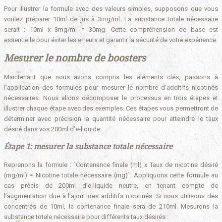
Pour illustrer la formule avec des valeurs simples, supposons que vous
voulez préparer 10ml de jus à 3mg/ml. La substance totale nécessaire
serait : 10ml x 3mg/ml = 30mg. Cette compréhension de base est
essentielle pour éviter les erreurs et garantir la sécurité de votre expérience.
Mesurer le nombre de boosters
Maintenant que nous avons compris les éléments clés, passons à
l’application des formules pour mesurer le nombre d’additifs nicotinés
nécessaires. Nous allons décomposer le processus en trois étapes et
illustrer chaque étape avec des exemples. Ces étapes vous permettront de
déterminer avec précision la quantité nécessaire pour atteindre le taux
désiré dans vos 200ml d’e-liquide.
Étape 1: mesurer la substance totale nécessaire
Reprenons la formule : `Contenance finale (ml) x Taux de nicotine désiré
(mg/ml) = Nicotine totale nécessaire (mg)`. Appliquons cette formule au
cas précis de 200ml d’e-liquide neutre, en tenant compte de
l’augmentation due à l’ajout des additifs nicotinés. Si nous utilisons des
concentrés de 10ml, la contenance finale sera de 210ml. Mesurons la
substance totale nécessaire pour différents taux désirés :