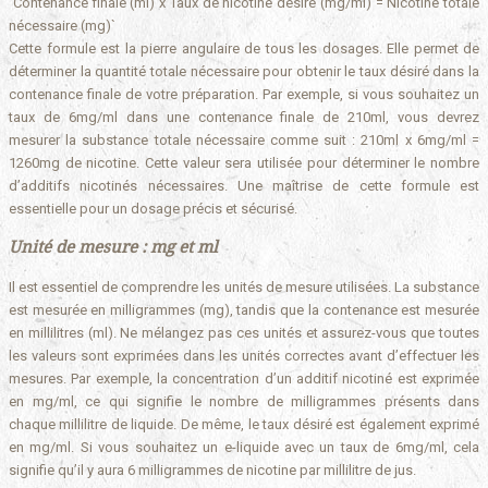
`Contenance finale (ml) x Taux de nicotine désiré (mg/ml) = Nicotine totale
nécessaire (mg)`
Cette formule est la pierre angulaire de tous les dosages. Elle permet de
déterminer la quantité totale nécessaire pour obtenir le taux désiré dans la
contenance finale de votre préparation. Par exemple, si vous souhaitez un
taux de 6mg/ml dans une contenance finale de 210ml, vous devrez
mesurer la substance totale nécessaire comme suit : 210ml x 6mg/ml =
1260mg de nicotine. Cette valeur sera utilisée pour déterminer le nombre
d’additifs nicotinés nécessaires. Une maîtrise de cette formule est
essentielle pour un dosage précis et sécurisé.
Unité de mesure : mg et ml
Il est essentiel de comprendre les unités de mesure utilisées. La substance
est mesurée en milligrammes (mg), tandis que la contenance est mesurée
en millilitres (ml). Ne mélangez pas ces unités et assurez-vous que toutes
les valeurs sont exprimées dans les unités correctes avant d’effectuer les
mesures. Par exemple, la concentration d’un additif nicotiné est exprimée
en mg/ml, ce qui signifie le nombre de milligrammes présents dans
chaque millilitre de liquide. De même, le taux désiré est également exprimé
en mg/ml. Si vous souhaitez un e-liquide avec un taux de 6mg/ml, cela
signifie qu’il y aura 6 milligrammes de nicotine par millilitre de jus.