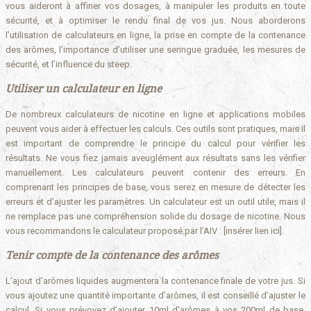
vous aideront à affiner vos dosages, à manipuler les produits en toute
sécurité, et à optimiser le rendu final de vos jus. Nous aborderons
l’utilisation de calculateurs en ligne, la prise en compte de la contenance
des arômes, l’importance d’utiliser une seringue graduée, les mesures de
sécurité, et l’influence du steep.
Utiliser un calculateur en ligne
De nombreux calculateurs de nicotine en ligne et applications mobiles
peuvent vous aider à effectuer les calculs. Ces outils sont pratiques, mais il
est important de comprendre le principe du calcul pour vérifier les
résultats. Ne vous fiez jamais aveuglément aux résultats sans les vérifier
manuellement. Les calculateurs peuvent contenir des erreurs. En
comprenant les principes de base, vous serez en mesure de détecter les
erreurs et d’ajuster les paramètres. Un calculateur est un outil utile, mais il
ne remplace pas une compréhension solide du dosage de nicotine. Nous
vous recommandons le calculateur proposé par l’AIV : [insérer lien ici].
Tenir compte de la contenance des arômes
L’ajout d’arômes liquides augmentera la contenance finale de votre jus. Si
vous ajoutez une quantité importante d’arômes, il est conseillé d’ajuster le
calcul. Si vous prévoyez d’ajouter 10ml d’arômes à vos 200ml de base,