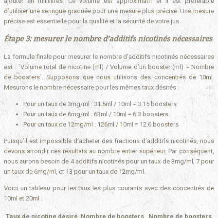
ajouter en millilitres. Ce volume est approximatif et il est préférable
d’utiliser une seringue graduée pour une mesure plus précise. Une mesure
précise est essentielle pour la qualité et la sécurité de votre jus.
Étape 3: mesurer le nombre d’additifs nicotinés nécessaires
La formule finale pour mesurer le nombre d’additifs nicotinés nécessaires
est : `Volume total de nicotine (ml) / Volume d’un booster (ml) = Nombre
de boosters`. Supposons que nous utilisons des concentrés de 10ml.
Mesurons le nombre nécessaire pour les mêmes taux désirés :
Pour un taux de 3mg/ml : 31.5ml / 10ml = 3.15 boosters
Pour un taux de 6mg/ml : 63ml / 10ml = 6.3 boosters
Pour un taux de 12mg/ml : 126ml / 10ml = 12.6 boosters
Puisqu’il est impossible d’acheter des fractions d’additifs nicotinés, nous
devons arrondir ces résultats au nombre entier supérieur. Par conséquent,
nous aurons besoin de 4 additifs nicotinés pour un taux de 3mg/ml, 7 pour
un taux de 6mg/ml, et 13 pour un taux de 12mg/ml.
Voici un tableau pour les taux les plus courants avec des concentrés de
10ml et 20ml :
Taux de nicotine désiré
Nombre de boosters
Nombre de boosters