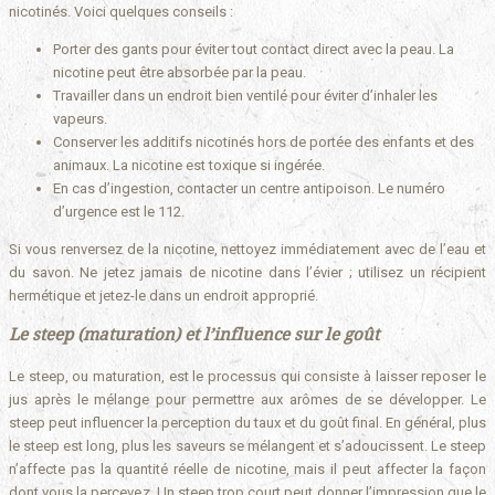
nicotinés. Voici quelques conseils :
Porter des gants pour éviter tout contact direct avec la peau. La
nicotine peut être absorbée par la peau.
Travailler dans un endroit bien ventilé pour éviter d’inhaler les
vapeurs.
Conserver les additifs nicotinés hors de portée des enfants et des
animaux. La nicotine est toxique si ingérée.
En cas d’ingestion, contacter un centre antipoison. Le numéro
d’urgence est le 112.
Si vous renversez de la nicotine, nettoyez immédiatement avec de l’eau et
du savon. Ne jetez jamais de nicotine dans l’évier ; utilisez un récipient
hermétique et jetez-le dans un endroit approprié.
Le steep (maturation) et l’influence sur le goût
Le steep, ou maturation, est le processus qui consiste à laisser reposer le
jus après le mélange pour permettre aux arômes de se développer. Le
steep peut influencer la perception du taux et du goût final. En général, plus
le steep est long, plus les saveurs se mélangent et s’adoucissent. Le steep
n’affecte pas la quantité réelle de nicotine, mais il peut affecter la façon
dont vous la percevez. Un steep trop court peut donner l’impression que le