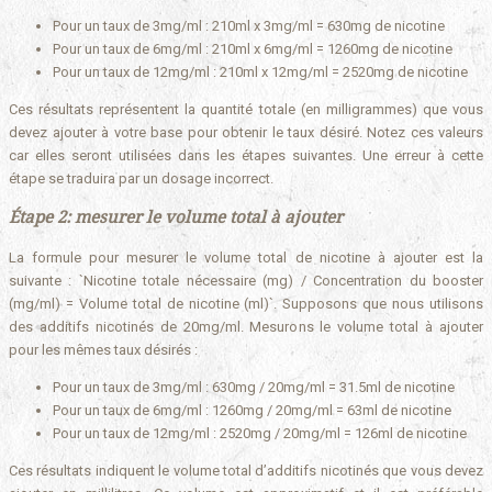
Pour un taux de 3mg/ml : 210ml x 3mg/ml = 630mg de nicotine
Pour un taux de 6mg/ml : 210ml x 6mg/ml = 1260mg de nicotine
Pour un taux de 12mg/ml : 210ml x 12mg/ml = 2520mg de nicotine
Ces résultats représentent la quantité totale (en milligrammes) que vous
devez ajouter à votre base pour obtenir le taux désiré. Notez ces valeurs
car elles seront utilisées dans les étapes suivantes. Une erreur à cette
étape se traduira par un dosage incorrect.
Étape 2: mesurer le volume total à ajouter
La formule pour mesurer le volume total de nicotine à ajouter est la
suivante : `Nicotine totale nécessaire (mg) / Concentration du booster
(mg/ml) = Volume total de nicotine (ml)`. Supposons que nous utilisons
des additifs nicotinés de 20mg/ml. Mesurons le volume total à ajouter
pour les mêmes taux désirés :
Pour un taux de 3mg/ml : 630mg / 20mg/ml = 31.5ml de nicotine
Pour un taux de 6mg/ml : 1260mg / 20mg/ml = 63ml de nicotine
Pour un taux de 12mg/ml : 2520mg / 20mg/ml = 126ml de nicotine
Ces résultats indiquent le volume total d’additifs nicotinés que vous devez