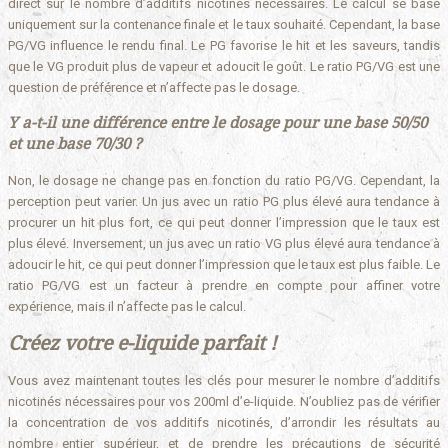
direct sur le nombre d’additifs nicotinés nécessaires. Le calcul se base
uniquement sur la contenance finale et le taux souhaité. Cependant, la base
PG/VG influence le rendu final. Le PG favorise le hit et les saveurs, tandis
que le VG produit plus de vapeur et adoucit le goût. Le ratio PG/VG est une
question de préférence et n’affecte pas le dosage.
Y a-t-il une différence entre le dosage pour une base 50/50
et une base 70/30 ?
Non, le dosage ne change pas en fonction du ratio PG/VG. Cependant, la
perception peut varier. Un jus avec un ratio PG plus élevé aura tendance à
procurer un hit plus fort, ce qui peut donner l’impression que le taux est
plus élevé. Inversement, un jus avec un ratio VG plus élevé aura tendance à
adoucir le hit, ce qui peut donner l’impression que le taux est plus faible. Le
ratio PG/VG est un facteur à prendre en compte pour affiner votre
expérience, mais il n’affecte pas le calcul.
Créez votre e-liquide parfait !
Vous avez maintenant toutes les clés pour mesurer le nombre d’additifs
nicotinés nécessaires pour vos 200ml d’e-liquide. N’oubliez pas de vérifier
la concentration de vos additifs nicotinés, d’arrondir les résultats au
nombre entier supérieur, et de prendre les précautions de sécurité