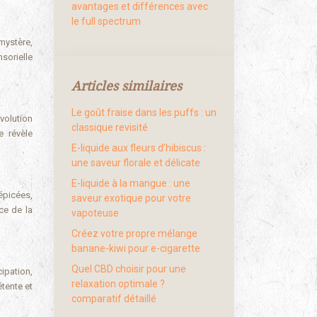
avantages et différences avec
le full spectrum
mystère,
sorielle
Articles similaires
Le goût fraise dans les puffs : un
volution
classique revisité
e révèle
E-liquide aux fleurs d’hibiscus :
une saveur florale et délicate
E-liquide à la mangue : une
épicées,
saveur exotique pour votre
ce de la
vapoteuse
Créez votre propre mélange
banane-kiwi pour e-cigarette
Quel CBD choisir pour une
ipation,
relaxation optimale ?
étente et
comparatif détaillé