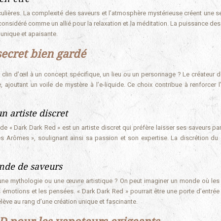
culières. La complexité des saveurs et l’atmosphère mystérieuse créent une s
 considéré comme un allié pour la relaxation et la méditation. La puissance de
 unique et apaisante.
secret bien gardé
n clin d’œil à un concept spécifique, un lieu ou un personnage ? Le créateur d
 ajoutant un voile de mystère à l’e-liquide. Ce choix contribue à renforcer l
n artiste discret
de « Dark Dark Red » est un artiste discret qui préfère laisser ses saveurs pa
s Arômes », soulignant ainsi sa passion et son expertise. La discrétion du 
onde de saveurs
e, une mythologie ou une œuvre artistique ? On peut imaginer un monde où les
 émotions et les pensées. « Dark Dark Red » pourrait être une porte d’entrée 
élève au rang d’une création unique et fascinante.