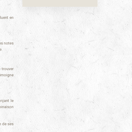
luent en
es notes
e.
 trouver
 témoigne
rçant le
binaison