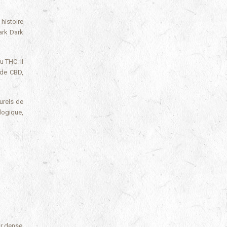
histoire
ark Dark
 THC. Il
 de CBD,
urels de
logique,
ur dense