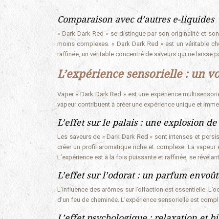
Comparaison avec d’autres e-liquides
« Dark Dark Red » se distingue par son originalité et so
moins complexes. « Dark Dark Red » est un véritable che
raffinée, un véritable concentré de saveurs qui ne laisse p
L’expérience sensorielle : un v
Vaper « Dark Dark Red » est une expérience multisensori
vapeur contribuent à créer une expérience unique et imme
L’effet sur le palais : une explosion de
Les saveurs de « Dark Dark Red » sont intenses et persi
créer un profil aromatique riche et complexe. La vapeur
L’expérience est à la fois puissante et raffinée, se révél
L’effet sur l’odorat : un parfum envoû
L’influence des arômes sur l’olfaction est essentielle. L’
d’un feu de cheminée. L’expérience sensorielle est complète
L’effet psychologique : relaxation et b