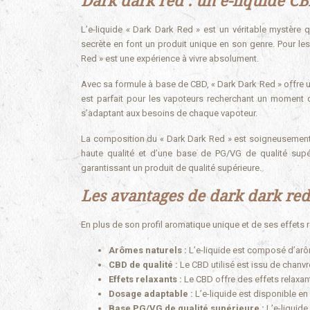
Dark dark red : un e-liquide C
L’e-liquide « Dark Dark Red » est un véritable mystère
secrète en font un produit unique en son genre. Pour les
Red » est une expérience à vivre absolument.
Avec sa formule à base de CBD, « Dark Dark Red » offre u
est parfait pour les vapoteurs recherchant un moment d
s’adaptant aux besoins de chaque vapoteur.
La composition du « Dark Dark Red » est soigneusement 
haute qualité et d’une base de PG/VG de qualité supé
garantissant un produit de qualité supérieure.
Les avantages de dark dark red
En plus de son profil aromatique unique et de ses effets
Arômes naturels :
L’e-liquide est composé d’arôm
CBD de qualité :
Le CBD utilisé est issu de chanvr
Effets relaxants :
Le CBD offre des effets relaxan
Dosage adaptable :
L’e-liquide est disponible e
Base PG/VG de qualité supérieure :
L’e-liquid