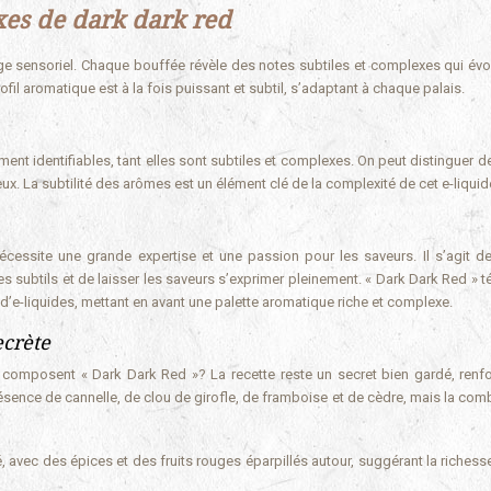
xes de dark dark red
ge sensoriel. Chaque bouffée révèle des notes subtiles et complexes qui évo
fil aromatique est à la fois puissant et subtil, s’adaptant à chaque palais.
ent identifiables, tant elles sont subtiles et complexes. On peut distinguer d
x. La subtilité des arômes est un élément clé de la complexité de cet e-liquid
écessite une grande expertise et une passion pour les saveurs. Il s’agit de
tes subtils et de laisser les saveurs s’exprimer pleinement. « Dark Dark Red »
d’e-liquides, mettant en avant une palette aromatique riche et complexe.
ecrète
ui composent « Dark Dark Red »? La recette reste un secret bien gardé, renfo
résence de cannelle, de clou de girofle, de framboise et de cèdre, mais la com