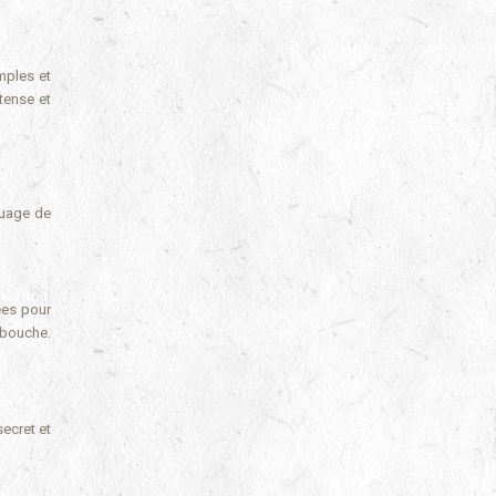
mples et
tense et
nuage de
ées pour
 bouche.
secret et