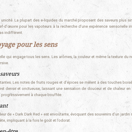
n unicité. La plupart des e-liquides du marché proposent des saveurs plus si
f-d’œuvre pour les vapoteurs à la recherche d’une expérience sensorielle in
as indifférent.
oyage pour les sens
elle qui engage tous les sens. Les arômes, la couleur et même la texture du 
rsive.
 saveurs
stantes. Les notes de fruits rouges et d’épices se mêlent à des touches bois
 est dense et onctueuse, laissant une sensation de douceur et de chaleur en
ant progressivement à chaque bouffée.
tant
odeur de « Dark Dark Red » est envoûtante, évoquant des souvenirs d’un jardin 
, impliquant à la fois le goût et l’odorat.
ien-être