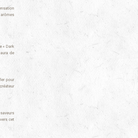
ensation
s arômes
e « Dark
’aura de
rler pour
créateur
 saveurs
vers cet