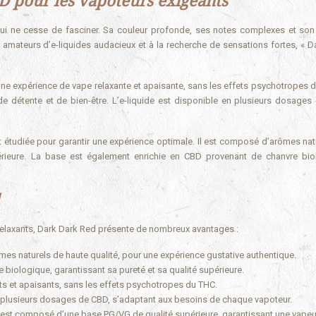
BD pour les vapoteurs exigeants
 qui ne cesse de fasciner. Sa couleur profonde, ses notes complexes et son 
 amateurs d’e-liquides audacieux et à la recherche de sensations fortes, « D
ne expérience de vape relaxante et apaisante, sans les effets psychotropes du
e détente et de bien-être. L’e-liquide est disponible en plusieurs dosages
étudiée pour garantir une expérience optimale. Il est composé d’arômes nat
rieure. La base est également enrichie en CBD provenant de chanvre bio
 relaxants, Dark Dark Red présente de nombreux avantages :
es naturels de haute qualité, pour une expérience gustative authentique.
e biologique, garantissant sa pureté et sa qualité supérieure.
ts et apaisants, sans les effets psychotropes du THC.
n plusieurs dosages de CBD, s’adaptant aux besoins de chaque vapoteur.
e est composé d’une base PG/VG de qualité supérieure, garantissant une vape