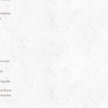
omplexe,
e.
procure
ce
liquide.
che d’une
rofondes