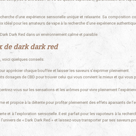
echerche d’une expérience sensorielle unique et relaxante. Sa composition c
ix idéal pour les amateurs de vape à la recherche d’une expérience authentiqu
 Dark Dark Red dans un environnement calme et paisible.
x de dark dark red
, voici quelques conseils:
ur apprécier chaque bouffée et laisser les saveurs s’exprimer pleinement.
ts dosages de CBD pour trouver celui qui vous convient le mieux et qui vous 
entrez-vous sur les sensations et les arômes pour vivre pleinement l’expérien
 et propice à la détente pour profiter pleinement des effets apaisants de l’e-
te et à l’exploration sensorielle. Il est parfait pour les vapoteurs à la recher
 l’univers de « Dark Dark Red » et laissez-vous transporter par ses saveurs p