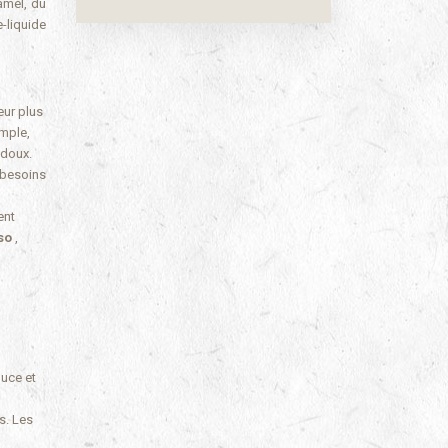
amel, du
-liquide
eur plus
emple,
 doux.
 besoins
ent
so
,
ouce et
s. Les