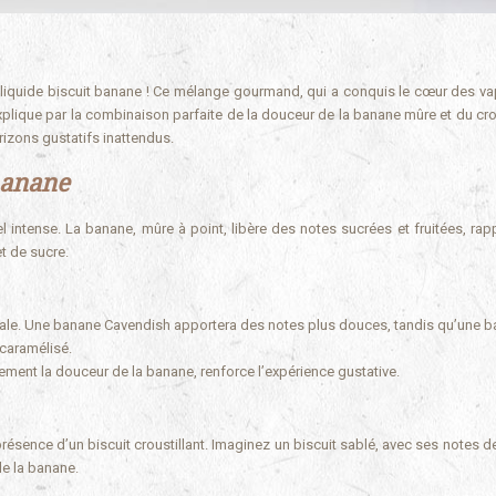
e-liquide biscuit banane ! Ce mélange gourmand, qui a conquis le cœur des va
xplique par la combinaison parfaite de la douceur de la banane mûre et du crou
rizons gustatifs inattendus.
 banane
l intense. La banane, mûre à point, libère des notes sucrées et fruitées, rapp
t de sucre.
 finale. Une banane Cavendish apportera des notes plus douces, tandis qu’une 
 caramélisé.
itement la douceur de la banane, renforce l’expérience gustative.
résence d’un biscuit croustillant. Imaginez un biscuit sablé, avec ses notes d
de la banane.