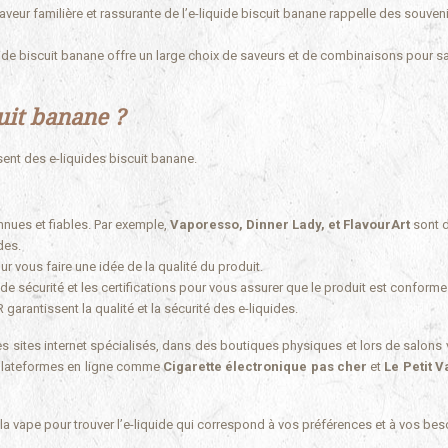
saveur familière et rassurante de l’e-liquide biscuit banane rappelle des souven
quide biscuit banane offre un large choix de saveurs et de combinaisons pour sa
uit banane ?
ent des e-liquides biscuit banane.
ues et fiables. Par exemple,
Vaporesso, Dinner Lady, et FlavourArt
sont 
des.
r vous faire une idée de la qualité du produit.
de sécurité et les certifications pour vous assurer que le produit est conforme
garantissent la qualité et la sécurité des e-liquides.
es sites internet spécialisés, dans des boutiques physiques et lors de salons 
s plateformes en ligne comme
Cigarette électronique pas cher
et
Le Petit 
a vape pour trouver l’e-liquide qui correspond à vos préférences et à vos bes