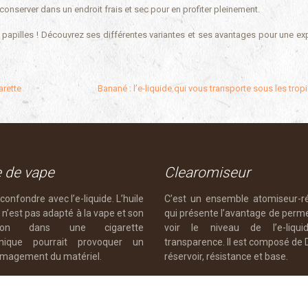
 conserver dans un endroit frais et sec pour en profiter pleinement.
es papilles ! Découvrez ses différentes variantes et ses avantages pour une ex
arette
Banané : l’e-liquide qui vous transporte sous les trop
e de vape
Clearomiseur
confondre avec l’e-liquide. L’huile
C’est un ensemble atomiseur-ré
n’est pas adapté à la vape et son
qui présente l’avantage de perm
sation dans une cigarette
voir le niveau de l’e-liqui
onique pourrait provoquer un
transparence. Il est composé de D
agement du matériel.
réservoir, résistance et base.
Plan du site