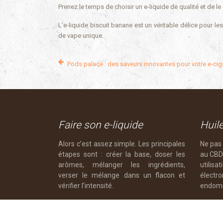
Prenez le temps de choisir un e-liquide de qualité et de le
L’e-liquide biscuit banane est un véritable délice pour l
de vape unique.
Pods palace : des saveurs innovantes pour votre e-cig
Faire son e-liquide
Huil
Alors c’est assez simple. Les principales
Ne pas 
étapes sont : créer la base, doser les
au CBD 
arômes, mélanger les ingrédients,
utili
verser le mélange dans un flacon et
électr
vérifier l’intensité.
endomm