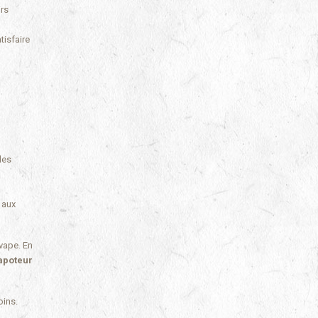
irs
tisfaire
des
 aux
vape. En
Vapoteur
oins.