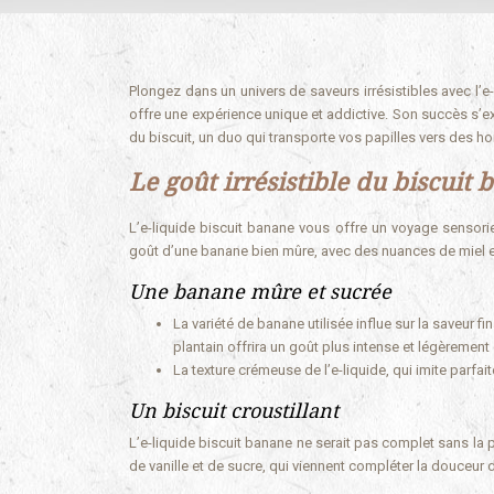
Plongez dans un univers de saveurs irrésistibles avec l’
offre une expérience unique et addictive. Son succès s’e
du biscuit, un duo qui transporte vos papilles vers des ho
Le goût irrésistible du biscuit
L’e-liquide biscuit banane vous offre un voyage sensorie
goût d’une banane bien mûre, avec des nuances de miel e
Une banane mûre et sucrée
La variété de banane utilisée influe sur la saveur
plantain offrira un goût plus intense et légèrement
La texture crémeuse de l’e-liquide, qui imite parfa
Un biscuit croustillant
L’e-liquide biscuit banane ne serait pas complet sans la p
de vanille et de sucre, qui viennent compléter la douceur 