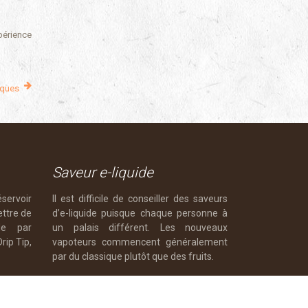
périence
iques
Saveur e-liquide
servoir
Il est difficile de conseiller des saveurs
ettre de
d’e-liquide puisque chaque personne à
de par
un palais différent. Les nouveaux
rip Tip,
vapoteurs commencent généralement
par du classique plutôt que des fruits.