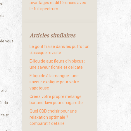
avantages et différences avec
es
le full spectrum
 la
Articles similaires
fée vous
Le goût fraise dans les puffs : un
classique revisité
E-liquide aux fleurs d’hibiscus :
une saveur florale et délicate
E-liquide à la mangue : une
saveur exotique pour votre
vapoteuse
ne le
Créez votre propre mélange
banane-kiwi pour e-cigarette
ût du
Quel CBD choisir pour une
its et
relaxation optimale ?
comparatif détaillé