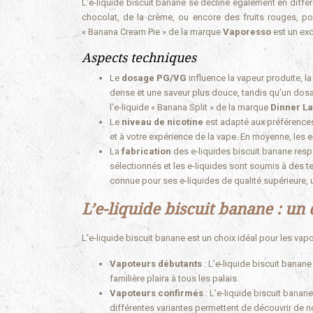
L’e-liquide biscuit banane se décline également en dif
chocolat, de la crème, ou encore des fruits rouges, po
« Banana Cream Pie » de la marque
Vaporesso
est un exc
Aspects techniques
Le
dosage PG/VG
influence la vapeur produite, l
dense et une saveur plus douce, tandis qu’un dosa
l’e-liquide « Banana Split » de la marque
Dinner L
Le
niveau de nicotine
est adapté aux préférences
et à votre expérience de la vape. En moyenne, les 
La
fabrication
des e-liquides biscuit banane resp
sélectionnés et les e-liquides sont soumis à des tes
connue pour ses e-liquides de qualité supérieure, u
L’e-liquide biscuit banane : un 
L’e-liquide biscuit banane est un choix idéal pour les vap
Vapoteurs débutants
: L’e-liquide biscuit bana
familière plaira à tous les palais.
Vapoteurs confirmés
: L’e-liquide biscuit bana
différentes variantes permettent de découvrir de 