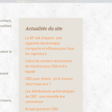
poteurs,
stillant
Actualités du site
Le BP stik d’aspire : une
cigarette électronique
compacte et efficace pour tous
elant le
les vapoteurs
Calcul du nombre de boosters
de nicotine pour 200ml d’e-
liquide
banane
CBD pour chiens : où le trouver
chez maxi zoo ?
Les distributeurs automatiques
de CBD : une nouvelle ère
e beurre,
commence
Broad spectrum CBD :