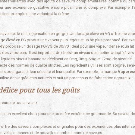
férentes variantes avec des ajouts de saveurs complémentaires, comme du car
ur une expérience gustative encore plus riche et complexe. Par exemple, l’e
ellent exemple d’une variante à la crème.
a saveur et le « hit » (sensation en gorge). Un dosage élevé en VG offre une vap
ge élevé en PG produit une vapeur plus légère et un hit plus prononcé. Par ex
ady
propose un dosage PG/VG de 30/70, idéal pour une vapeur dense et un hit
 des vapoteurs. Il est important de choisir un niveau de nicotine adapté à vos
e-liquides biscuit banane se déclinent en 0mg, 3mg, 6mg et 12mg de nicotine.
ecte des normes de qualité strictes. Les ingrédients utilisés sont soigneusem
ts pour garantir leur sécurité et leur qualité. Par exemple, la marque
Vapores
tilise des ingrédients naturels et suit un processus de fabrication rigoureux.
délice pour tous les goûts
oteurs de tous niveaux.
ne est un excellent choix pour une première expérience gourmande. Sa saveur d
ne offre des saveurs complexes et originales pour des expériences plus intense
nouvelles nuances et de nouvelles combinaisons de saveurs.