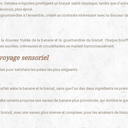
re. Certains e-liquides privilégient un biscuit sablé classique, tandis que d’autr
péculoos, plus épicé.
 gourmandise à l’ensemble, créant un contraste intéressant avec la douceur de
tre la douceur fruitée de la banane et la gourmandise du biscuit. Chaque bouf
tes sucrées, crémeuses et croustillantes se marient harmonieusement.
 voyage sensoriel
tes pour satisfaire les palais les plus exigeants.
parfait entre la banane et le biscuit, sans que l’un des deux ingrédients ne pren
cette variante propose une saveur de banane plus prononcée, qui domine le go
le biscuit, avec une saveur plus intense et complexe, pour les amateurs de biscu