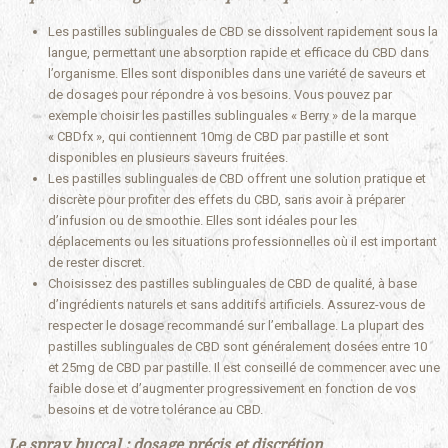
Les pastilles sublinguales de CBD se dissolvent rapidement sous la
langue, permettant une absorption rapide et efficace du CBD dans
l’organisme. Elles sont disponibles dans une variété de saveurs et
de dosages pour répondre à vos besoins. Vous pouvez par
exemple choisir les pastilles sublinguales « Berry » de la marque
« CBDfx », qui contiennent 10mg de CBD par pastille et sont
disponibles en plusieurs saveurs fruitées.
Les pastilles sublinguales de CBD offrent une solution pratique et
discrète pour profiter des effets du CBD, sans avoir à préparer
d’infusion ou de smoothie. Elles sont idéales pour les
déplacements ou les situations professionnelles où il est important
de rester discret.
Choisissez des pastilles sublinguales de CBD de qualité, à base
d’ingrédients naturels et sans additifs artificiels. Assurez-vous de
respecter le dosage recommandé sur l’emballage. La plupart des
pastilles sublinguales de CBD sont généralement dosées entre 10
et 25mg de CBD par pastille. Il est conseillé de commencer avec une
faible dose et d’augmenter progressivement en fonction de vos
besoins et de votre tolérance au CBD.
Le spray buccal : dosage précis et discrétion