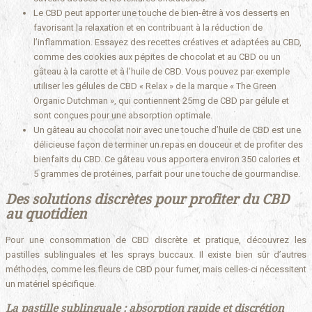
Le CBD peut apporter une touche de bien-être à vos desserts en
favorisant la relaxation et en contribuant à la réduction de
l’inflammation. Essayez des recettes créatives et adaptées au CBD,
comme des cookies aux pépites de chocolat et au CBD ou un
gâteau à la carotte et à l’huile de CBD. Vous pouvez par exemple
utiliser les gélules de CBD « Relax » de la marque « The Green
Organic Dutchman », qui contiennent 25mg de CBD par gélule et
sont conçues pour une absorption optimale.
Un gâteau au chocolat noir avec une touche d’huile de CBD est une
délicieuse façon de terminer un repas en douceur et de profiter des
bienfaits du CBD. Ce gâteau vous apportera environ 350 calories et
5 grammes de protéines, parfait pour une touche de gourmandise.
Des solutions discrètes pour profiter du CBD
au quotidien
Pour une consommation de CBD discrète et pratique, découvrez les
pastilles sublinguales et les sprays buccaux. Il existe bien sûr d’autres
méthodes, comme les fleurs de CBD pour fumer, mais celles-ci nécessitent
un matériel spécifique.
La pastille sublinguale : absorption rapide et discrétion