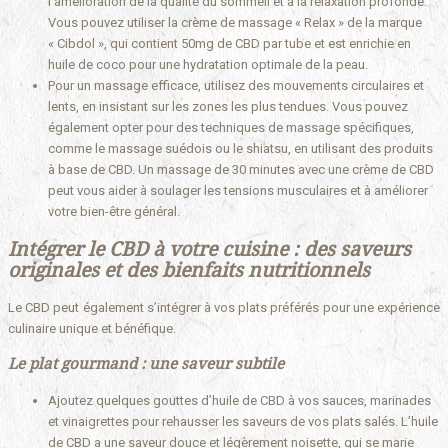
l’amélioration de la qualité du sommeil et à la relaxation profonde.
Vous pouvez utiliser la crème de massage « Relax » de la marque
« Cibdol », qui contient 50mg de CBD par tube et est enrichie en
huile de coco pour une hydratation optimale de la peau.
Pour un massage efficace, utilisez des mouvements circulaires et
lents, en insistant sur les zones les plus tendues. Vous pouvez
également opter pour des techniques de massage spécifiques,
comme le massage suédois ou le shiatsu, en utilisant des produits
à base de CBD. Un massage de 30 minutes avec une crème de CBD
peut vous aider à soulager les tensions musculaires et à améliorer
votre bien-être général.
Intégrer le CBD à votre cuisine : des saveurs
originales et des bienfaits nutritionnels
Le CBD peut également s’intégrer à vos plats préférés pour une expérience
culinaire unique et bénéfique.
Le plat gourmand : une saveur subtile
Ajoutez quelques gouttes d’huile de CBD à vos sauces, marinades
et vinaigrettes pour rehausser les saveurs de vos plats salés. L’huile
de CBD a une saveur douce et légèrement noisette, qui se marie