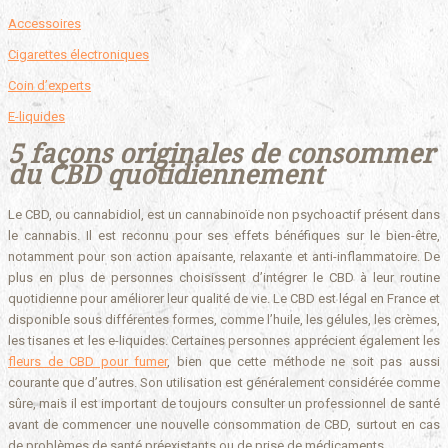
Accessoires
Cigarettes électroniques
Coin d’experts
E-liquides
5 façons originales de consommer
du CBD quotidiennement
Le CBD, ou cannabidiol, est un cannabinoïde non psychoactif présent dans
le cannabis. Il est reconnu pour ses effets bénéfiques sur le bien-être,
notamment pour son action apaisante, relaxante et anti-inflammatoire. De
plus en plus de personnes choisissent d’intégrer le CBD à leur routine
quotidienne pour améliorer leur qualité de vie. Le CBD est légal en France et
disponible sous différentes formes, comme l’huile, les gélules, les crèmes,
les tisanes et les e-liquides. Certaines personnes apprécient également les
fleurs de CBD pour fumer
, bien que cette méthode ne soit pas aussi
courante que d’autres. Son utilisation est généralement considérée comme
sûre, mais il est important de toujours consulter un professionnel de santé
avant de commencer une nouvelle consommation de CBD, surtout en cas
de problèmes de santé préexistants ou de prise de médicaments.