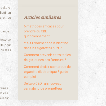
delta-9-
ictif en
Articles similaires
s et les
6 méthodes efficaces pour
prendre du CBD
ndance.
quotidiennement
ation et
Y a-t-il vraiment de la nicotine
ile pour
dans les cigarettes puff ?
s du CBD
Comment prévenir et traiter les
doigts jaunes des fumeurs ?
Comment choisir sa marque de
cigarette électronique ? guide
complet
Delta-p CBD : un nouveau
taines
cannabinoïde prometteur
et ces
e n’est