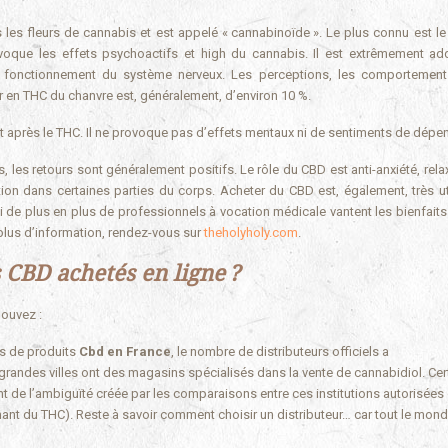
les fleurs de cannabis et est appelé « cannabinoïde ». Le plus connu est le 
voque les effets psychoactifs et high du cannabis. Il est extrêmement add
le fonctionnement du système nerveux. Les perceptions, les comportement
en THC du chanvre est, généralement, d’environ 10 %.
t après le THC. Il ne provoque pas d’effets mentaux ni de sentiments de dépe
les retours sont généralement positifs. Le rôle du CBD est anti-anxiété, relax
tion dans certaines parties du corps. Acheter du CBD est, également, très ut
i de plus en plus de professionnels à vocation médicale vantent les bienfait
 plus d’information, rendez-vous sur
theholyholy.com
.
 CBD achetés en ligne ?
ouvez :
es de produits
Cbd en France
, le nombre de distributeurs officiels a
grandes villes ont des magasins spécialisés dans la vente de cannabidiol. Cer
nt de l’ambiguïté créée par les comparaisons entre ces institutions autorisées 
nant du THC). Reste à savoir comment choisir un distributeur… car tout le mond