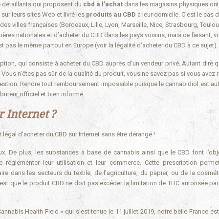
e détaillants qui proposent du
cbd à l’achat
dans les magasins physiques ont
r leurs sites Web et livré les
produits au CBD
à leur domicile. C’est le cas
es villes françaises (Bordeaux, Lille, Lyon, Marseille, Nice, Strasbourg, Toulou
tières nationales et d’acheter du CBD dans les pays voisins, mais ce faisant, v
st pas le même partout en Europe (voir la légalité d’acheter du CBD à ce sujet).
ption, qui consiste à acheter du CBD auprès d’un vendeur privé. Autant dire q
Vous n’êtes pas sûr de la qualité du produit, vous ne savez pas si vous avez 
 question. Rendre tout remboursement impossible puisque le cannabidiol est aut
uteur officiel et bien informé.
r Internet ?
ait légal d’acheter du CBD sur Internet sans être dérangé !
x. De plus, les substances à base de cannabis ainsi que le CBD font l’obj
e réglementer leur utilisation et leur commerce. Cette prescription perme
ire dans les secteurs du textile, de l’agriculture, du papier, ou de la cosmét
 est que le produit CBD ne doit pas excéder la limitation de THC autorisée pa
nnabis Health Field » qui s’est tenue le 11 juillet 2019, notre belle France est