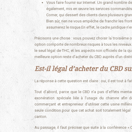
Vous faire fournir sur Internet. Un grand nombre d
également, mis en œuvre les services commandés su
Corner, qui dessert des clients dans plusieurs grand
Bien sûr, rien ne vous empêche de franchir les fron
assumerez le risque.En effet, le cadre juridique n’e
Précisons une chose : vous pouvez choisir la troisième o
option comporte de nombreux risques à tous les niveaux. 
le seuil légal de THC, et les aspects non officiels de la
meilleure option reste d’acheter du CBD auprès d’un distrib
Est-il légal d’acheter du CBD su
La réponse à cette question est claire : oui, il est tout à f
Tout d’abord, parce que le CBD n’a pas d’effets mentau
exonération spéciale liée à l’usage du chanvre afin d
commerçant et entrepreneur d’utiliser cette usine milléna
seule condition pour que cet achat soit totalement légal
canton.
Au passage, il faut préciser que suite à la conférence « Ca