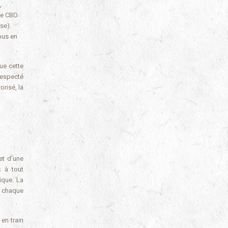
,
 de CBD
se).
ous en
ue cette
respecté
orisé, la
et d’une
t à tout
ique. La
r chaque
 en train