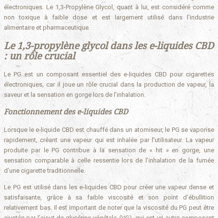
électroniques. Le 1,3-Propylène Glycol, quant à lui, est considéré comme
non toxique à faible dose et est largement utilisé dans l’industrie
alimentaire et pharmaceutique.
Le 1,3-propylène glycol dans les e-liquides CBD
: un rôle crucial
Le PG est un composant essentiel des e-liquides CBD pour cigarettes
électroniques, car il joue un rôle crucial dans la production de vapeur, la
saveur et la sensation en gorge lors de l’inhalation.
Fonctionnement des e-liquides CBD
Lorsque le e-liquide CBD est chauffé dans un atomiseur, le PG se vaporise
rapidement, créant une vapeur qui est inhalée par l’utilisateur. La vapeur
produite par le PG contribue à la sensation de « hit » en gorge, une
sensation comparable à celle ressentie lors de l’inhalation de la fumée
d’une cigarette traditionnelle.
Le PG est utilisé dans les e-liquides CBD pour créer une vapeur dense et
satisfaisante, grâce à sa faible viscosité et son point d’ébullition
relativement bas. Il est important de noter que la viscosité du PG peut être
ajustée par l’ajout de glycérine végétale (VG), qui est un autre composant