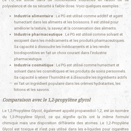
polyvalence et de sa sécurité à faible dose. Voici quelques exemples :
Industrie alimentaire
: Le PG est utilisé comme additif et agent
humectant dans les aliments et les boissons. Il est utilisé pour
améliorer la texture, la saveur et la conservation des aliments.
Industrie pharmaceutique
: Le PG est utilisé comme solvant et
excipient dans les médicaments et les produits pharmaceutiques.
Sa capacité à dissoudre les médicaments et à les rendre
biodisponibles en fait un choix courant dans l’industrie
pharmaceutique.
Industrie cosmétique
: Le PG est utilisé comme humectant et
solvant dans les cosmétiques et les produits de soins personnels.
Sa capacité à retenir l’humidité et à dissoudre les ingrédients actifs
en fait un ingrédient populaire dans les crèmes hydratantes, les
lotions et les savons.
Comparaison avec le 1,2-propylène glycol
Le 1,2-Propylène Glycol, également appelé propanediol-1,2, est un isomère
du 1,3-Propylène Glycol, ce qui signifie qu’ils ont la même formule
chimique mais une disposition différente des atomes. Le 1,2-Propylène
Glycol est toxique et n’est pas utilisé dans les e-liquides pour cigarettes