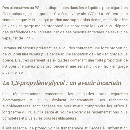
Des alternatives au PG sont disponibles dans les e-liquides pour cigarettes
électroniques, telles que la Glycérine végétale (VG). La VG est plus
visqueuse que le PG, ce qui produit une vapeur plus dense, mais elle offre
un « hit » en gorge moins prononcé. Le choix entre le PG et la VG dépend
des préférences de l’utilisateur et de ses besoins en termes de saveur, de
vapeur et de « hit ».
Certains utilisateurs préfèrent les e-liquides contenant une forte proportion
de VG pour une vapeur plus dense et une sensation de « hit » en gorge plus
douce. D’autres préfèrent les e-liquides contenant une forte proportion de
PG pour une saveur plus prononcée et une sensation de « hit » en gorge
plus intense.
Le 1,3-propylène glycol : un avenir incertain
Les réglementations concernant les e-liquides pour cigarettes
électroniques et le PG évoluent constamment. Des recherches
supplémentaires sont nécessaires pour mieux comprendre les effets à
long terme du PG sur la santé et pour élaborer des réglementations plus
complètes et plus sûres pour les utilisateurs.
Il est essentiel de promouvoir la transparence et l’accès à l’information