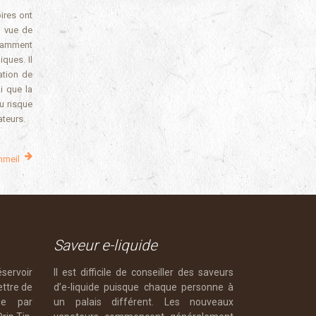
ires ont
n vue de
otamment
ques. Il
ation de
i que la
u risque
mateurs.
ommeil
Saveur e-liquide
servoir
Il est difficile de conseiller des saveurs
ettre de
d’e-liquide puisque chaque personne à
de par
un palais différent. Les nouveaux