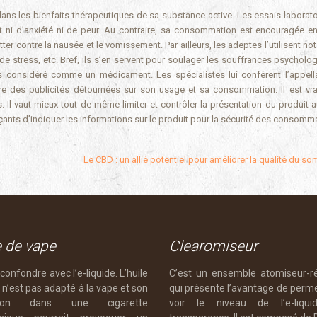
dans les bienfaits thérapeutiques de sa substance active. Les essais laborato
ant ni d’anxiété ni de peur. Au contraire, sa consommation est encouragée e
er contre la nausée et le vomissement. Par ailleurs, les adeptes l’utilisent n
e stress, etc. Bref, ils s’en servent pour soulager les souffrances psychologi
s considéré comme un médicament. Les spécialistes lui confèrent l’appell
aire des publicités détournées sur son usage et sa consommation. Il est vra
 Il vaut mieux tout de même limiter et contrôler la présentation du produit a
çants d’indiquer les informations sur le produit pour la sécurité des consom
Le CBD : un allié potentiel pour améliorer la qualité du s
e de vape
Clearomiseur
confondre avec l’e-liquide. L’huile
C’est un ensemble atomiseur-ré
n’est pas adapté à la vape et son
qui présente l’avantage de perm
sation dans une cigarette
voir le niveau de l’e-liqui