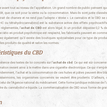
 avant tout au niveau de l’appellation. Un grand nombre de public pensent qu
erdit, que ce soit pour la vente ou la consommation. Mais ils sont juste classé
rait de chanvre et ne rend pas l’adepte « stone ». Le cannabis et le CBD se d
 THC ou tétrahydrocannabinol est la substance active des effets psychoactifs
 réglementée, l’
achat de CBD
est alors légal. Si un produit dépasse 0,2 % d
 le ratio en produit psychotrope est respecté, les fabricants peuvent en comme
achez également qu’il existe des boutiques spécialisées pour ce type de produi
des produits de qualité et selon les normes.
téristiques du CBD
istence des textes de loi concrets sur l’
achat de cbd
. Ce qui est sûr concerne
ation revient ainsi à le mettre dans une cigarette électronique. Ce qui n’empê
videmment, l’achat et la consommation de ces huiles et pâtes peuvent être bl
 Néanmoins, les organismes concernés se veulent être prudents. D’ailleurs, 
: celui de l’Agence national du médicament. Cette forme juridique indécise de l
re du cannabidiol e-liquide. La commercialisation de CBD sous forme de grai
n