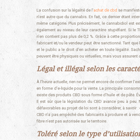
La confusion sur la légalité de l’
achat de cbd
se manifeste
n’est autre que du cannabis. En fait, ce dernier étant int
même catégorie. Plus précisément, le cannabidiol est ext
également au niveau de leur caractère stupéfiant. Si le
n’en contient pas plus de 0,2 %. Grâce à cette proportion
fabricant et/ou le vendeur peut être sanctionné. Tant que
et le public a le droit d’en acheter en toute légalité. S
peuvent être physiques ou virtuelles, mais vous assurent 
Légal et illégal selon les carac
À l’heure actuelle, rien ne permet encore de confirmer l’ex
en forme d’e-liquide pour la vente. La principale consomm
existe des produits CBD sous forme d’huile et de pâte. É
Il est sûr que la législation du CBD avance peu à peu.
défavorables au projet de loi sont à considérer, à savoir 
CBD n’a pas empêché des fabricants à produire et à vend
fibre n’est pas autorisée sur le territoire.
Toléré selon le type d’utilisatio