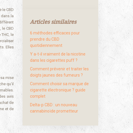
e le CBD
s dans la
Articles similaires
iffèrent
, le CBD
6 méthodes efficaces pour
e THC, le
prendre du CBD
rcialiser
quotidiennement
ts. Elles
Y a-t-il vraiment de la nicotine
dans les cigarettes puff ?
Comment prévenir et traiter les
doigts jaunes des fumeurs ?
 sa mise
Comment choisir sa marque de
che qu’il
cigarette électronique ? guide
âmables.
complet
des avis
’achat de
Delta-p CBD : un nouveau
ne et de
cannabinoïde prometteur