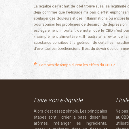
La légalité de l’
achat de cbd
trouve aussi sa légitimité 
déjà confirmé que l’e-liquide n’a pas d’effet euphoris
soulager des douleurs et des inflammations ou encore lutt
pour apaiser les problèmes de désarroi, de dépression, d
est également important de noter que le CBD n’est pa
« complément alimentaire ». Il faudra ainsi éviter de f
substance contribue à la guérison de certaines maladies.
d’éventuelles répréhensions. Il est du devoir des commer
Combien de temps durent les effets du CBD ?
Faire son e-liquide
Huil
Alors c’est assez simple. Les principales
Ne pas 
étapes sont : créer la base, doser les
au CBD 
arômes, mélanger les ingrédients,
utili